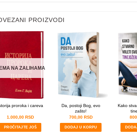
Vaše ime
*
OVEZANI PROIZVODI
*
Email
*
V
a
š
e
Pitanje
*
EMA NA ZALIHAMA
*
Da, postoji Bog, evo
Kako stva
storija proroka i careva
zašto!
tin
1.000,00
RSD
700,00
RSD
800
POŠALJITE
PROČITAJTE JOŠ
DODAJ U KORPU
DODA