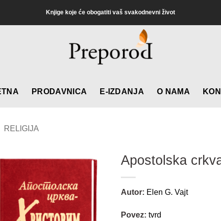
Knjige koje će obogatiti vaš svakodnevni život
ETNA
PRODAVNICA
E-IZDANJA
O NAMA
KON
RELIGIJA
Apostolska crkv
Autor:
Elen G. Vajt
Povez:
tvrd