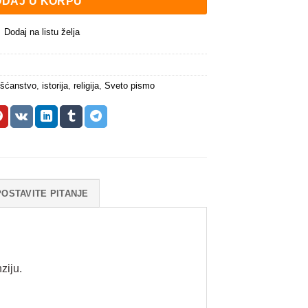
DAJ U KORPU
Dodaj na listu želja
išćanstvo
,
istorija
,
religija
,
Sveto pismo
POSTAVITE PITANJE
ziju.