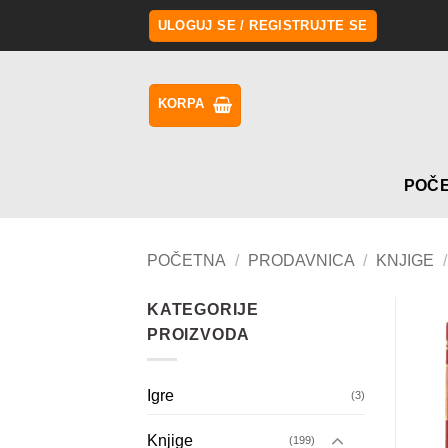
Preskoči
ULOGUJ SE / REGISTRUJTE SE
na
sadržaj
KORPA
POČ
POČETNA
/
PRODAVNICA
/
KNJIGE
/
KATEGORIJE
PROIZVODA
Igre
(3)
Knjige
(199)