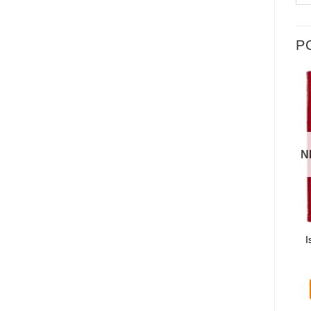
P
N
Medonosna pčela –
Hristos vaskrse
I
jevanđelje prirode
400,00
RSD
1.500,00
RSD
DODAJ U KORPU
DODAJ U KORPU