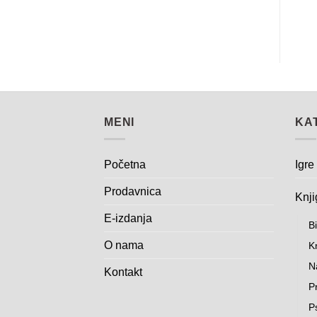
Dodaj na listu želja
Dodaj na listu želja
MENI
KA
Početna
Igre
Prodavnica
Knji
E-izdanja
Bi
O nama
K
N
Kontakt
Pr
P