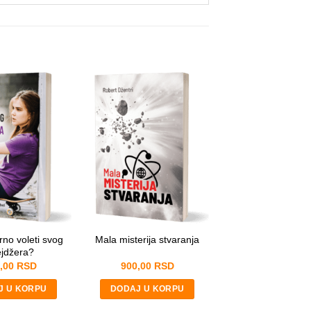
rno voleti svog
Mala misterija stvaranja
ejdžera?
,00
RSD
900,00
RSD
J U KORPU
DODAJ U KORPU