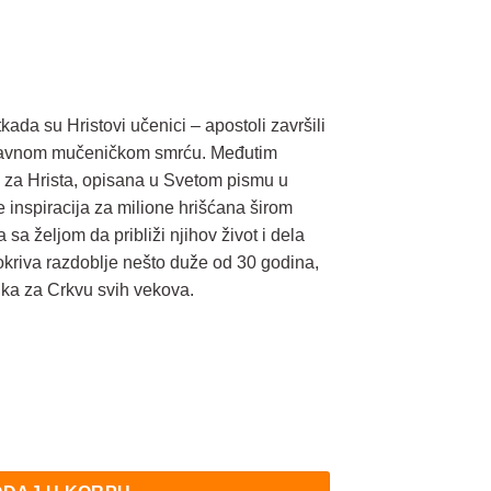
ada su Hristovi učenici – apostoli završili
uglavnom mučeničkom smrću. Međutim
va za Hrista, opisana u Svetom pismu u
e inspiracija za milione hrišćana širom
sa željom da približi njihov život i dela
kriva razdoblje nešto duže od 30 godina,
uka za Crkvu svih vekova.
tragom količina