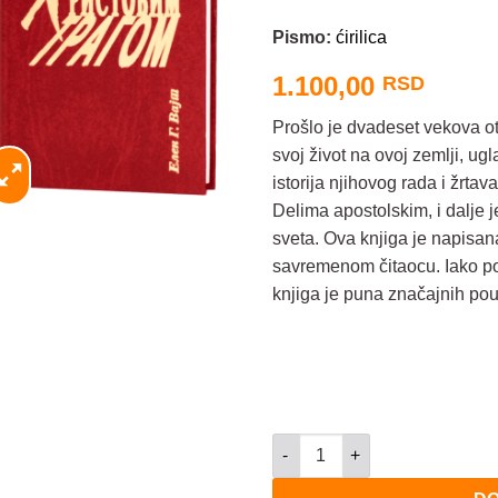
Pismo:
ćirilica
1.100,00
RSD
Prošlo je dvadeset vekova otk
svoj život na ovoj zemlji, 
istorija njihovog rada i žrta
Delima apostolskim, i dalje j
sveta. Ova knjiga je napisana 
savremenom čitaocu. Iako po
knjiga je puna značajnih po
Apostolska crkva - Hristovim 