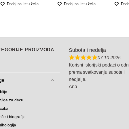
Dodaj na listu želja
Dodaj na listu želja
Dodaj
TEGORIJE PROIZVODA
Subota i nedelja
07.10.2025.
Korisni istorijski podaci o od
prema svetkovanju subote i
nedjelje.
ge
Ana
blije
njige za decu
auka
iče i biografije
sihologija