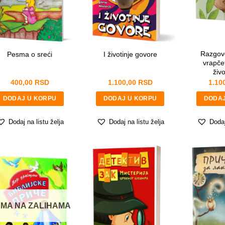
Razgov
Pesma o sreći
I životinje govore
vrapče
živ
400,00
RSD
1.100,00
RSD
1.10
DODAJ U KORPU
DODAJ U KORPU
DODAJ
Dodaj na listu želja
Dodaj na listu želja
Dodaj
MA NA ZALIHAMA