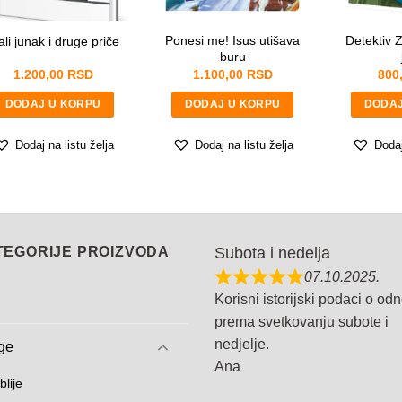
Ponesi me! Isus utišava
Detektiv Z
li junak i druge priče
buru
1.200,00
RSD
1.100,00
RSD
800
DODAJ U KORPU
DODAJ U KORPU
DODAJ
Dodaj na listu želja
Dodaj na listu želja
Dodaj
TEGORIJE PROIZVODA
Subota i nedelja
07.10.2025.
Korisni istorijski podaci o od
prema svetkovanju subote i
nedjelje.
ge
Ana
blije