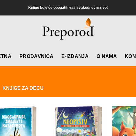
Knjige koje će obogatiti vaš svakodnevni život
ETNA
PRODAVNICA
E-IZDANJA
O NAMA
KON
KNJIGE ZA DECU