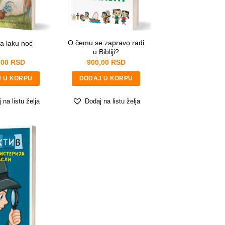
O čemu se zapravo radi
za laku noć
u Bibliji?
,00
RSD
900,00
RSD
 U KORPU
DODAJ U KORPU
 na listu želja
Dodaj na listu želja