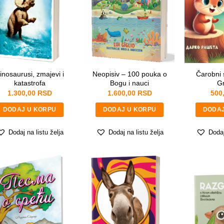
inosaurusi, zmajevi i
Neopisiv – 100 pouka o
Čarobni 
katastrofa
Bogu i nauci
Gr
1.300,00
RSD
1.600,00
RSD
500
DODAJ U KORPU
DODAJ U KORPU
DODAJ
Dodaj na listu želja
Dodaj na listu želja
Dodaj