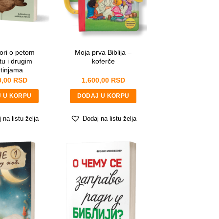
ori o petom
Moja prva Biblija –
tu i drugim
koferče
otinjama
0,00
RSD
1.600,00
RSD
 U KORPU
DODAJ U KORPU
 na listu želja
Dodaj na listu želja