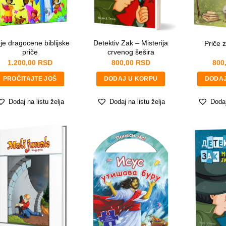
je dragocene biblijske
Detektiv Zak – Misterija
Priče 
priče
crvenog šešira
1.200,00
RSD
800,00
RSD
800
PROČITAJTE JOŠ
DODAJ U KORPU
DODAJ
Dodaj na listu želja
Dodaj na listu želja
Dodaj