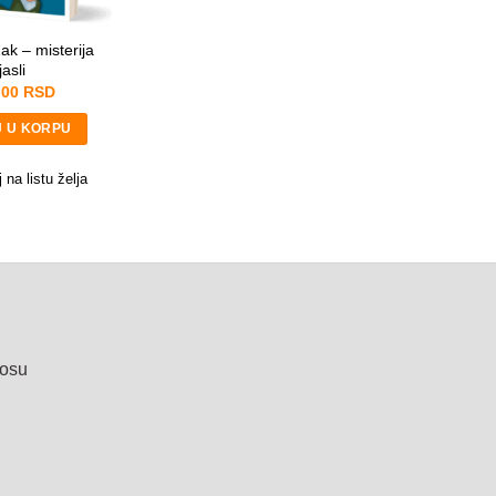
ak – misterija
jasli
,00
RSD
 U KORPU
 na listu želja
nosu