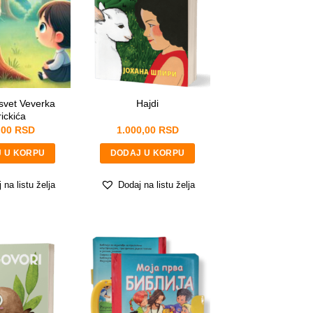
svet Veverka
Hajdi
ickića
,00
RSD
1.000,00
RSD
 U KORPU
DODAJ U KORPU
 na listu želja
Dodaj na listu želja