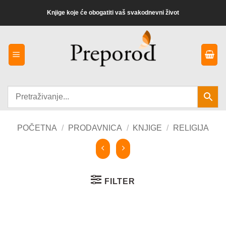
Preskoči
Knjige koje će obogatiti vaš svakodnevni život
na
sadržaj
POČETNA
/
PRODAVNICA
/
KNJIGE
/
RELIGIJA
FILTER