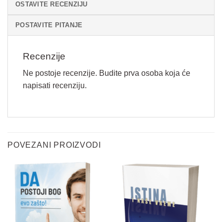
OSTAVITE RECENZIJU
POSTAVITE PITANJE
Recenzije
Ne postoje recenzije. Budite prva osoba koja će
napisati recenziju.
Vaše ime
*
POVEZANI PROIZVODI
E
Email
*
m
a
i
l
Pitanje
*
i