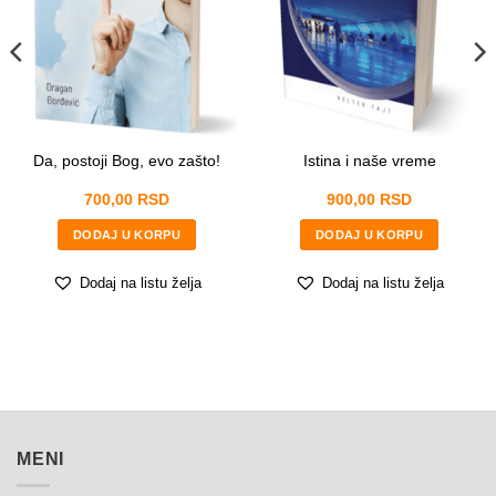
m
e
E
m
a
i
l
Da, postoji Bog, evo zašto!
Istina i naše vreme
POŠALJITE
700,00
RSD
900,00
RSD
DODAJ U KORPU
DODAJ U KORPU
Dodaj na listu želja
Dodaj na listu želja
MENI