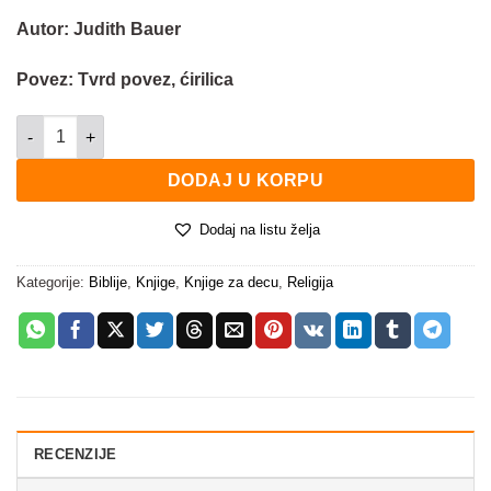
Autor: Judith Bauer
Povez: Tvrd povez, ćirilica
Moja prva Biblija - koferče količina
DODAJ U KORPU
Dodaj na listu želja
Kategorije:
Biblije
,
Knjige
,
Knjige za decu
,
Religija
RECENZIJE