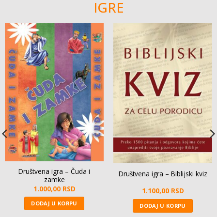
IGRE
Društvena igra – Čuda i
Društvena igra – Biblijski kviz
zamke
1.000,00
RSD
1.100,00
RSD
DODAJ U KORPU
DODAJ U KORPU