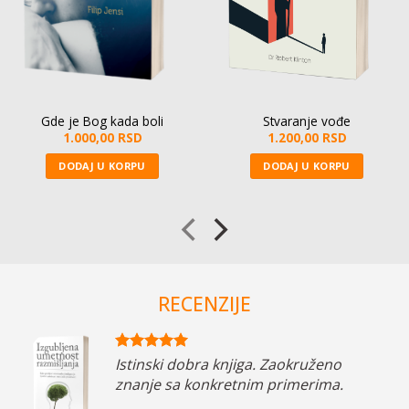
Gde je Bog kada boli
Stvaranje vođe
1.000,00
RSD
1.200,00
RSD
DODAJ U KORPU
DODAJ U KORPU
RECENZIJE
se u
Istinski dobra knjiga. Zaokruženo
znanje sa konkretnim primerima.