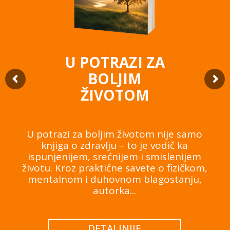
U POTRAZI ZA
BOLJIM
ŽIVOTOM
U potrazi za boljim životom nije samo
knjiga o zdravlju – to je vodič ka
ispunjenijem, srećnijem i smislenijem
životu. Kroz praktične savete o fizičkom,
mentalnom i duhovnom blagostanju,
autorka...
DETALJNIJE