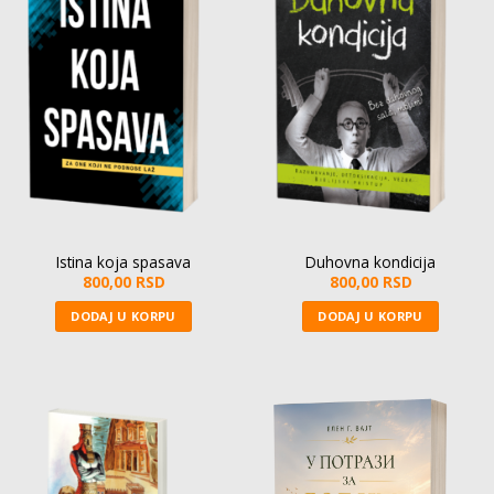
Istina koja spasava
Duhovna kondicija
800,00
RSD
800,00
RSD
DODAJ U KORPU
DODAJ U KORPU