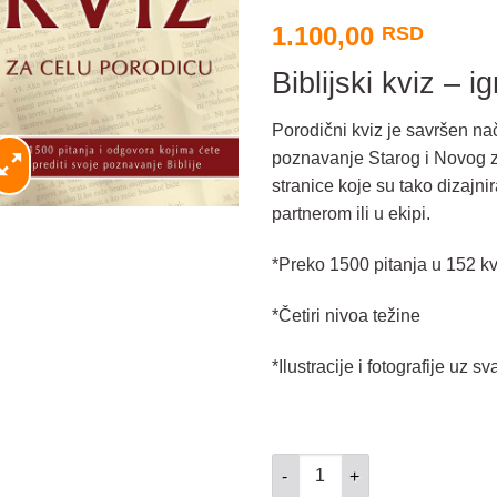
1.100,00
RSD
Biblijski kviz – ig
Porodični kviz je savršen na
poznavanje Starog i Novog za
stranice koje su tako dizajni
partnerom ili u ekipi.
*Preko 1500 pitanja u 152 kv
*Četiri nivoa težine
*Ilustracije i fotografije uz sv
Društvena igra - Biblijski kviz