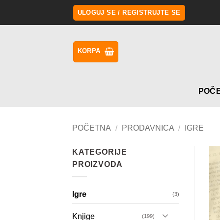
Preskoči
ULOGUJ SE / REGISTRUJTE SE
na
sadržaj
KORPA
POČ
POČETNA
/
PRODAVNICA
/
IGRE
KATEGORIJE
PROIZVODA
Igre
(3)
Knjige
(199)