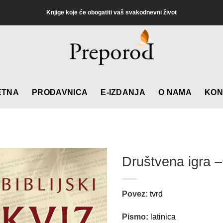
Knjige koje će obogatiti vaš svakodnevni život
ETNA
PRODAVNICA
E-IZDANJA
O NAMA
KON
Društvena igra – 
Povez:
tvrd
Pismo:
latinica