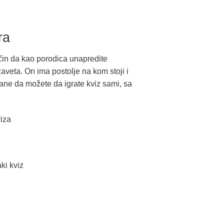
ra
čin da kao porodica unapredite
veta. On ima postolje na kom stoji i
rane da možete da igrate kviz sami, sa
iza
aki kviz
 količina