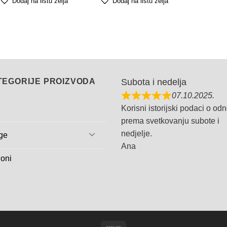
Dodaj na listu želja
Dodaj na listu želja
TEGORIJE PROIZVODA
Subota i nedelja
07.10.2025.
Korisni istorijski podaci o od
prema svetkovanju subote i
nedjelje.
ge
Ana
oni