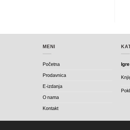
MENI
KA
Početna
Igre
Prodavnica
Knji
E-izdanja
Pokl
O nama
Kontakt