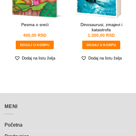
t
a
n
j
Dinosaurusi, zmajevi i
Pesma o sreći
e
katastrofa
POŠALJITE
*
400,00
RSD
1.300,00
RSD
DODAJ U KORPU
DODAJ U KORPU
Dodaj na listu želja
Dodaj na listu želja
MENI
Početna