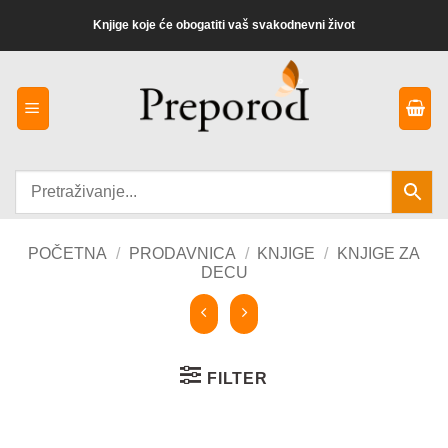
Preskoči
Knjige koje će obogatiti vaš svakodnevni život
na
sadržaj
POČETNA
/
PRODAVNICA
/
KNJIGE
/
KNJIGE ZA
DECU
FILTER