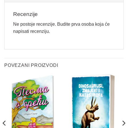
Recenzije
Ne postoje recenzije. Budite prva osoba koja će
napisati recenziju.
Vaše ime
*
POVEZANI PROIZVODI
Email
*
i
Pitanje
*
m
e
P
i