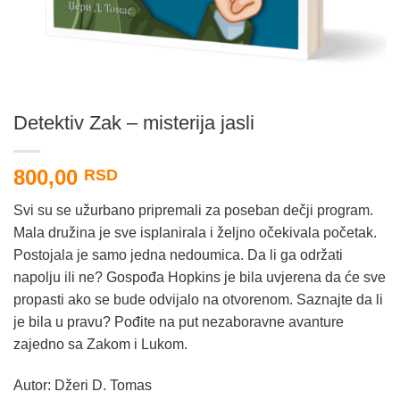
Detektiv Zak – misterija jasli
800,00
RSD
Svi su se užurbano pripremali za poseban dečji program.
Mala družina je sve isplanirala i željno očekivala početak.
Postojala je samo jedna nedoumica. Da li ga održati
napolju ili ne? Gospođa Hopkins je bila uvjerena da će sve
propasti ako se bude odvijalo na otvorenom. Saznajte da li
je bila u pravu? Pođite na put nezaboravne avanture
zajedno sa Zakom i Lukom.
Autor: Džeri D. Tomas