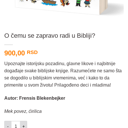
O čemu se zapravo radi u Bibliji?
900,00
RSD
Upoznajte istorijsku pozadinu, glavne likove i najbitnije
događaje svake biblijske knjige. Razumećete ne samo šta
se dogodilo u biblijskim vremenima, već i kako to da
primenite u svom životu! Prilagođeno deci i mladima!
Autor: Frensis Blekenbejker
Mek povez, ćirilica
O čemu se zapravo radi u Bibliji? količina