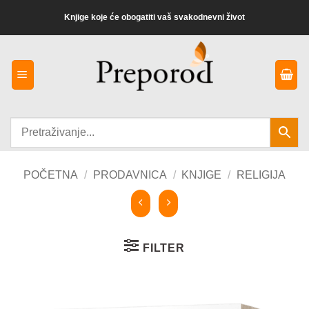
Preskoči
Knjige koje će obogatiti vaš svakodnevni život
na
sadržaj
POČETNA
/
PRODAVNICA
/
KNJIGE
/
RELIGIJA
FILTER