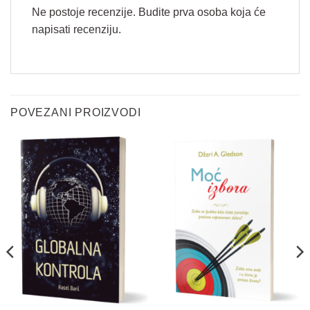
Ne postoje recenzije. Budite prva osoba koja će
napisati recenziju.
*
Vaše ime
*
E
POVEZANI PROIZVODI
m
a
i
Email
*
l
V
a
š
Pitanje
*
e