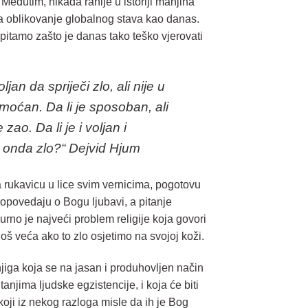
 Međutim, nikada ranije u istoriji manjina
 na oblikovanje globalnog stava kao danas.
pitamo zašto je danas tako teško vjerovati
ljan da spriječi zlo, ali nije u
moćan. Da li je sposoban, ali
zao. Da li je i voljan i
onda zlo?“ Dejvid Hjum
 rukavicu u lice svim vernicima, pogotovu
ropovedaju o Bogu ljubavi, a pitanje
gurno je najveći problem religije koja govori
oš veća ako to zlo osjetimo na svojoj koži.
jiga koja se na jasan i produhovljen način
anjima ljudske egzistencije, i koja će biti
ji iz nekog razloga misle da ih je Bog