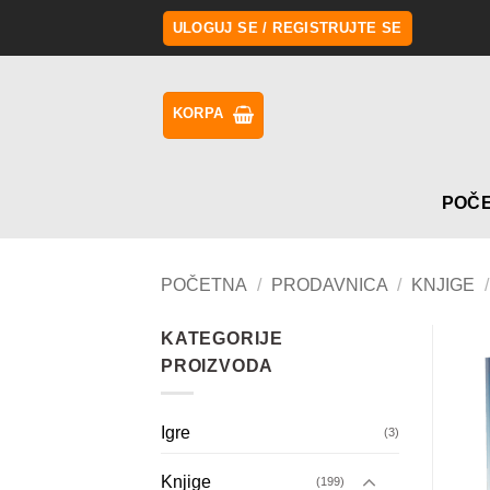
Preskoči
ULOGUJ SE / REGISTRUJTE SE
na
sadržaj
KORPA
POČ
POČETNA
/
PRODAVNICA
/
KNJIGE
/
KATEGORIJE
PROIZVODA
Igre
(3)
Knjige
(199)