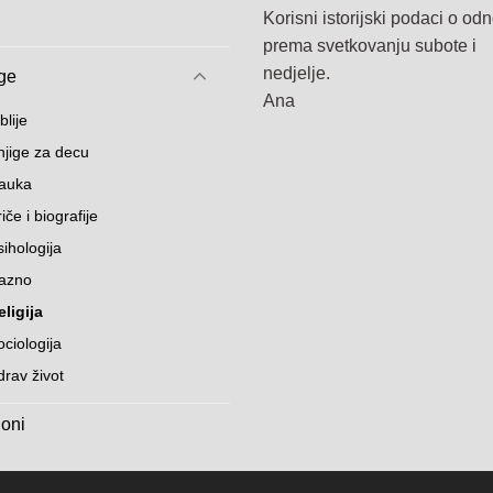
Korisni istorijski podaci o od
prema svetkovanju subote i
nedjelje.
ge
Ana
blije
njige za decu
auka
iče i biografije
sihologija
azno
eligija
ociologija
drav život
oni