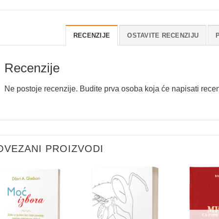
RECENZIJE
OSTAVITE RECENZIJU
Recenzije
Ne postoje recenzije. Budite prva osoba koja će napisati recen
Vaše ime
*
OVEZANI PROIZVODI
*
Email
*
V
a
š
e