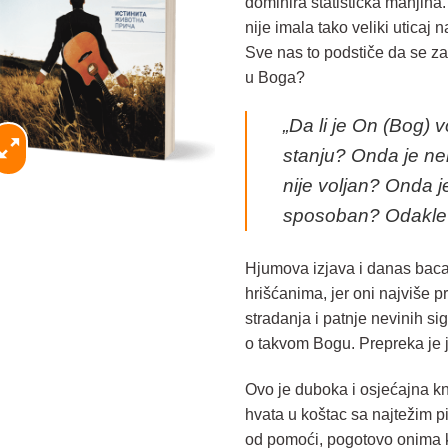
dominira statistička manjina.
nije imala tako veliki uticaj
Sve nas to podstiče da se za
u Boga?
„Da li je On (Bog) vo
stanju? Onda je ne
nije voljan? Onda je 
sposoban? Odakle 
Hjumova izjava i danas baca
hrišćanima, jer oni najviše p
stradanja i patnje nevinih si
o takvom Bogu. Prepreka je j
Ovo je duboka i osjećajna kn
hvata u koštac sa najtežim pit
od pomoći, pogotovo onima ko