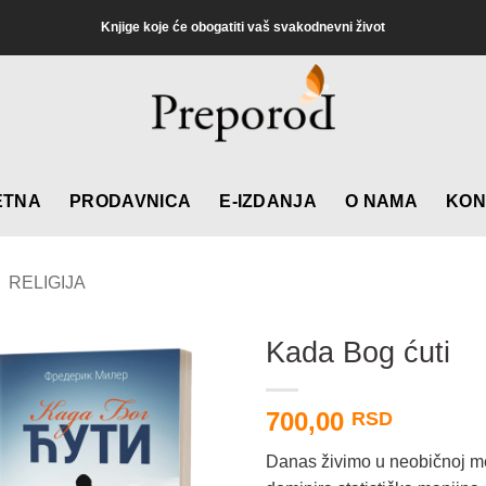
Knjige koje će obogatiti vaš svakodnevni život
ETNA
PRODAVNICA
E-IZDANJA
O NAMA
KON
RELIGIJA
Kada Bog ćuti
700,00
RSD
Danas živimo u neobičnoj meš