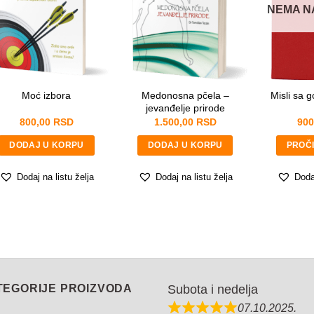
Pitanje
*
NEMA N
*
Medonosna pčela –
Moć izbora
Misli sa 
jevanđelje prirode
800,00
RSD
1.500,00
RSD
900
POŠALJITE
DODAJ U KORPU
DODAJ U KORPU
PROČI
Dodaj na listu želja
Dodaj na listu želja
Dodaj
TEGORIJE PROIZVODA
Subota i nedelja
07.10.2025.