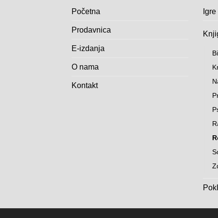
Početna
Igre
Prodavnica
Knji
E-izdanja
Bi
O nama
K
N
Kontakt
Pr
P
R
R
S
Z
Pokl