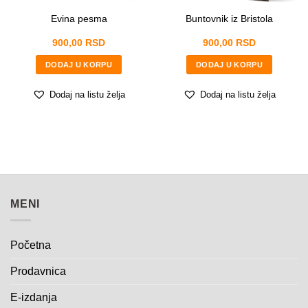
t
a
Evina pesma
Buntovnik iz Bristola
n
POŠALJITE
j
900,00
RSD
900,00
RSD
e
DODAJ U KORPU
DODAJ U KORPU
Dodaj na listu želja
Dodaj na listu želja
MENI
Početna
Prodavnica
E-izdanja