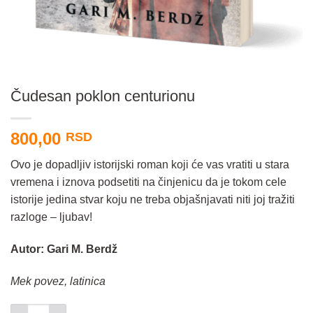
Čudesan poklon centurionu
800,00
RSD
Ovo je dopadljiv istorijski roman koji će vas vratiti u stara
vremena i iznova podsetiti na činjenicu da je tokom cele
istorije jedina stvar koju ne treba objašnjavati niti joj tražiti
razloge – ljubav!
Autor: Gari M. Berdž
Mek povez, latinica
Čudesan poklon centurionu količina