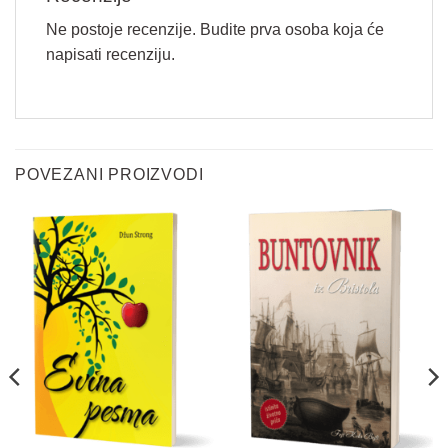
Ne postoje recenzije. Budite prva osoba koja će
napisati recenziju.
Vaše ime
*
POVEZANI PROIZVODI
Email
*
*
Pitanje
*
V
a
š
e
P
i