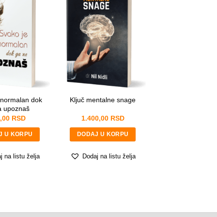
 normalan dok
Ključ mentalne snage
a upoznaš
,00
RSD
1.400,00
RSD
J U KORPU
DODAJ U KORPU
 na listu želja
Dodaj na listu želja