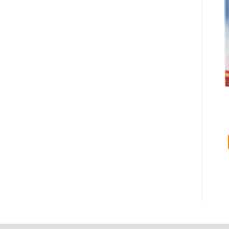
Trn u telu
Tajna sreće
800,00
RSD
700,00
RSD
DODAJ U KORPU
DODAJ U KORPU
Dodaj na listu želja
Dodaj na listu želja