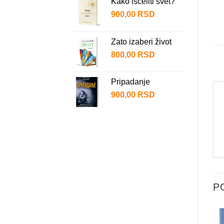
Kako isceliti svet?
900,00
RSD
Zato izaberi život
800,00
RSD
Pripadanje
900,00
RSD
P