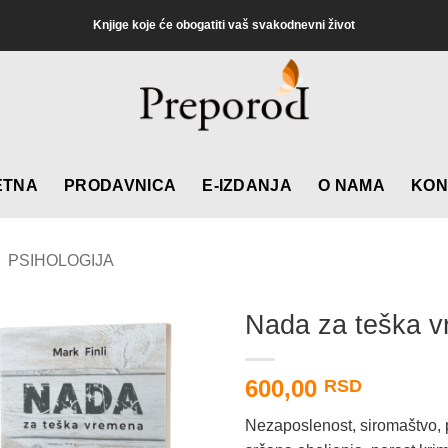
Knjige koje će obogatiti vaš svakodnevni život
ETNA
PRODAVNICA
E-IZDANJA
O NAMA
KON
PSIHOLOGIJA
Nada za teška 
600,00
RSD
Nezaposlenost, siromaštvo, 