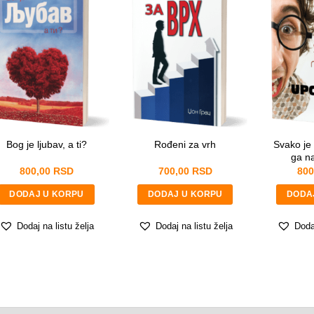
i
Pitanje
*
m
e
*
i
m
e
Svako je
Bog je ljubav, a ti?
Rođeni za vrh
ga n
800,00
RSD
700,00
RSD
800
POŠALJITE
DODAJ U KORPU
DODAJ U KORPU
DODA
Dodaj na listu želja
Dodaj na listu želja
Dodaj