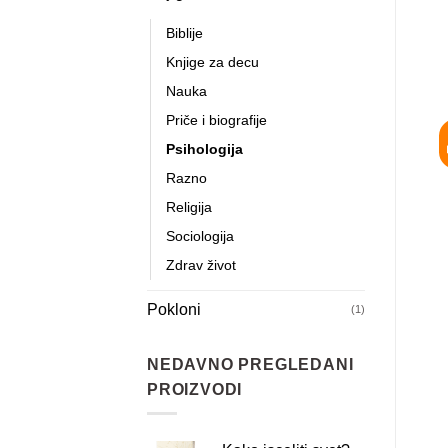
Biblije
Knjige za decu
Nauka
Priče i biografije
Psihologija
Razno
Religija
Sociologija
Zdrav život
Pokloni
(1)
NEDAVNO PREGLEDANI
PROIZVODI