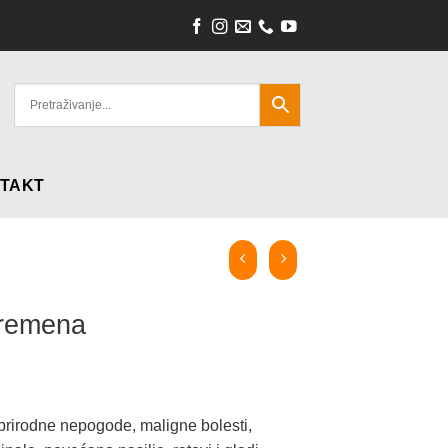
TAKT
vremena
prirodne nepogode, maligne bolesti,