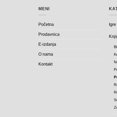
MENI
KA
Početna
Igre
Prodavnica
Knji
E-izdanja
Bi
O nama
K
N
Kontakt
Pr
P
R
Re
S
Z