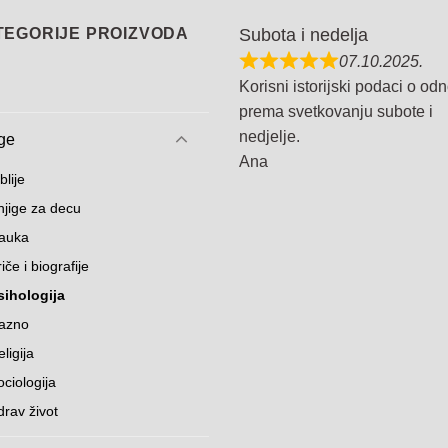
TEGORIJE PROIZVODA
Subota i nedelja
07.10.2025.
Korisni istorijski podaci o od
prema svetkovanju subote i
nedjelje.
ge
Ana
blije
njige za decu
auka
iče i biografije
sihologija
azno
ligija
ociologija
drav život