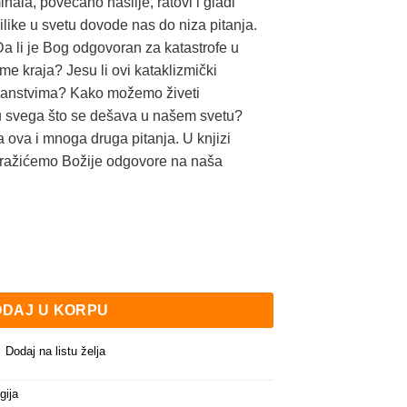
inala, povećano nasilje, ratovi i gladi
like u svetu dovode nas do niza pitanja.
 li je Bog odgovoran za katastrofe u
me kraja? Jesu li ovi kataklizmički
očanstvima? Kako možemo živeti
lu svega što se dešava u našem svetu?
 ova i mnoga druga pitanja. U knjizi
tražićemo Božije odgovore na naša
na
DAJ U KORPU
Dodaj na listu želja
gija