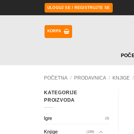
Preskoči
ULOGUJ SE / REGISTRUJTE SE
na
sadržaj
KORPA
POČ
POČETNA
/
PRODAVNICA
/
KNJIGE
/
KATEGORIJE
PROIZVODA
Igre
(3)
Knjige
(199)