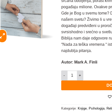
srčana oboljenja, porast krim
pogađaju milione. Ovakve pri
Gde je Bog u svemu tome? Da
našem svetu? Živimo li u vre
događaji predviđeni u pror
svrsishodno i srećno u svet
Biblija nam daje odgovore na
“Nada za teška vremena “ is
najdublja pitanja.
Autor: Mark A. Finli
Nada za teška vremena količi
DO
Kategorije:
Knjige
,
Psihologija
,
Reli