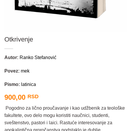
Otkrivenje
Autor:
Ranko Stefanović
Povez:
mek
Pismo:
latinica
900,00
RSD
Pogodno za lično proučavanje i kao udžbenik za teološke
fakultete, ovo delo mogu koristiti naučnici, studenti,
sveštenstvo, pastori i laici. Rastuće interesovanje za
apokaliptična proročanstva podstaklo je dublje