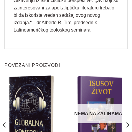
Otkrivenju iz istoricističke perspektive.“ „Svi koji su
zainteresovani za apokaliptičku literaturu trebalo
bi da iskoriste vredan sadržaj ovog novog
izdanja.“ – dr Alberto R. Tim, predsednik
Latinoameričkog teološkog seminara
Vaše ime
*
POVEZANI PROIZVODI
V
Email
*
a
š
e
V
Pitanje
*
a
NEMA NA ZALIHAMA
š
e
E