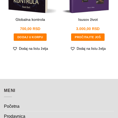
m
a
i
l
Globalna kontrola
Isusov život
POŠALJITE
700,00
RSD
3.000,00
RSD
DODAJ U KORPU
PROČITAJTE JOŠ
Dodaj na listu želja
Dodaj na listu želja
MENI
Početna
Prodavnica