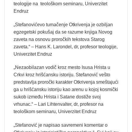
teologije na teološkom seminaru, Univerzitet
Endruz
„Stefanovićevo tumačenje Otkrivenja je ozbiljan
egzegetski pokušaj da se razume knjiga Novog
zaveta na osnovu proročkih tekstova Starog
zaveta.“ – Hans K. Larondel, dr, profesor teologije,
Univerzitet Endruz
„Nezaobilazan vodič kroz mesto Isusa Hrista u
Crkvi kroz hrišćansku istoriju. Stefanović vešto
predstavlja proročki karakter Otkrivenja smeštajući
ga u hrišćansku istoriju kao arenu u kojoj kosmički
sukob između Hrista i Satane dostiže svoj
vrhunac.“ – Lari Lihtenvalter, dr, profesor na
teološkom seminaru, Univerzitet Endruz
„Stefanović je napisao savremeni komentar o