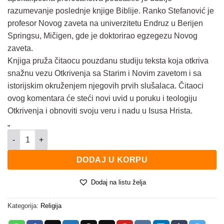
razumevanje poslednje knjige Biblije. Ranko Stefanović je
profesor Novog zaveta na univerzitetu Endruz u Berijen
Springsu, Mičigen, gde je doktorirao egzegezu Novog
zaveta.
Knjiga pruža čitaocu pouzdanu studiju teksta koja otkriva
snažnu vezu Otkrivenja sa Starim i Novim zavetom i sa
istorijskim okruženjem njegovih prvih slušalaca. Čitaoci
ovog komentara će steći novi uvid u poruku i teologiju
Otkrivenja i obnoviti svoju veru i nadu u Isusa Hrista.
„
Otkrivenje količina
DODAJ U KORPU
Dodaj na listu želja
Kategorija:
Religija