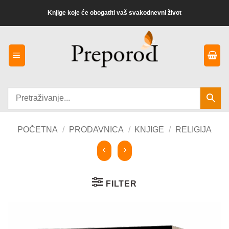
Preskoči
Knjige koje će obogatiti vaš svakodnevni život
na
sadržaj
POČETNA
/
PRODAVNICA
/
KNJIGE
/
RELIGIJA
FILTER