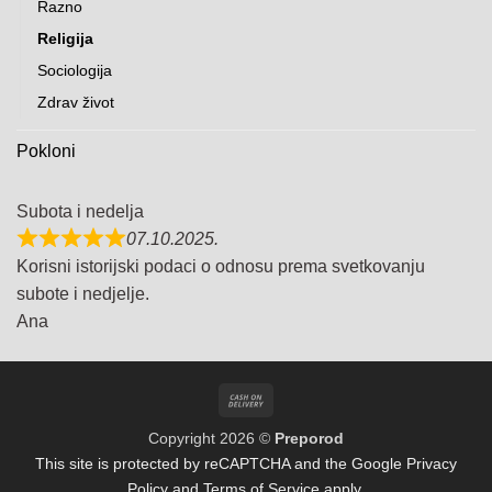
Razno
Religija
Sociologija
Zdrav život
Pokloni
Subota i nedelja
07.10.2025.
Korisni istorijski podaci o odnosu prema svetkovanju
subote i nedjelje.
Ana
Cash
On
Copyright 2026 ©
Preporod
Delivery
This site is protected by reCAPTCHA and the Google
Privacy
Policy
and
Terms of Service
apply.