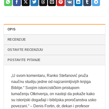
OPIS
RECENZIJE
OSTAVITE RECENZIJU
POSTAVITE PITANJE
„U svom komentaru, Ranko Stefanović pruža
naučnu studiju jedne od najzanimljivijih knjiga
Biblije.“ Svojim istoricističkim pristupom
tumačenju Otkrivenja, on nastoji da pokaže kako
su istorijski događaji i biblijska proročanstva usko
povezani.“ – Denis Fortin, dr, dekan i profesor