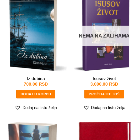
NEMA NA ZALIHAMA
Iz dubina
Isusov život
700,00
RSD
3.000,00
RSD
DODAJ U KORPU
PROČITAJTE JOŠ
Dodaj na listu želja
Dodaj na listu želja