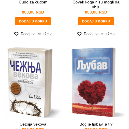
Čovek koga nisu mogli da
Čudo za čudom
ubiju
800,00
RSD
800,00
RSD
DODAJ U KORPU
DODAJ U KORPU
Dodaj na listu želja
Dodaj na listu želja
Čežnja vekova
Bog je ljubav, a ti?