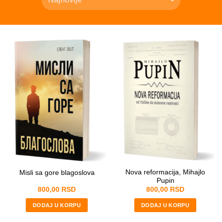
Nova reformacija, Mihajlo
Misli sa gore blagoslova
Pupin
800,00
RSD
800,00
RSD
DODAJ U KORPU
DODAJ U KORPU