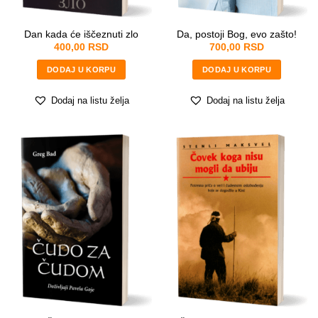
Dan kada će iščeznuti zlo
Da, postoji Bog, evo zašto!
400,00
RSD
700,00
RSD
DODAJ U KORPU
DODAJ U KORPU
Dodaj na listu želja
Dodaj na listu želja