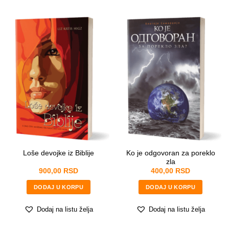
Ko je odgovoran za poreklo
Loše devojke iz Biblije
zla
900,00
RSD
400,00
RSD
DODAJ U KORPU
DODAJ U KORPU
Dodaj na listu želja
Dodaj na listu želja