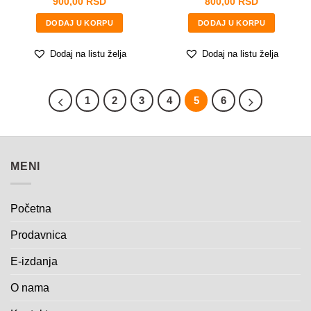
900,00
RSD
800,00
RSD
DODAJ U KORPU
DODAJ U KORPU
Dodaj na listu želja
Dodaj na listu želja
1
2
3
4
5
6
MENI
Početna
Prodavnica
E-izdanja
O nama