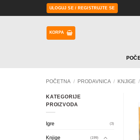
Preskoči
ULOGUJ SE / REGISTRUJTE SE
na
sadržaj
KORPA
POČ
POČETNA
/
PRODAVNICA
/
KNJIGE
/
KATEGORIJE
PROIZVODA
Igre
(3)
Knjige
(199)