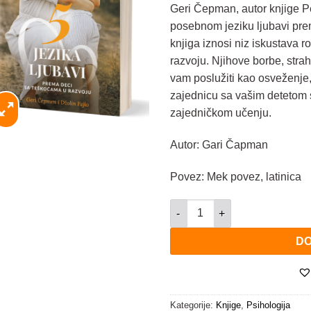
Geri Čepman, autor knjige Pet
posebnom jeziku ljubavi pre
knjiga iznosi niz iskustava r
razvoju. Njihove borbe, stra
vam poslužiti kao osveženje, 
zajednicu sa vašim detetom 
zajedničkom učenju.
Autor: Gari Čapman
Povez: Mek povez, latinica
Pet jezika ljubavi prema deci
DO
Kategorije:
Knjige
,
Psihologija