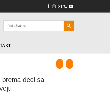
TAKT
vi prema deci sa
voju