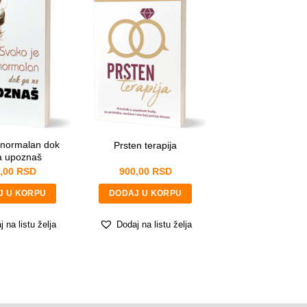
 normalan dok
Prsten terapija
a upoznaš
,00
RSD
900,00
RSD
J U KORPU
DODAJ U KORPU
 na listu želja
Dodaj na listu želja