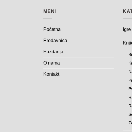
MENI
KA
Početna
Igre
Prodavnica
Knji
E-izdanja
Bi
O nama
K
N
Kontakt
Pr
P
R
Re
S
Z