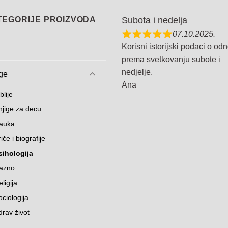
TEGORIJE PROIZVODA
Subota i nedelja
07.10.2025.
Korisni istorijski podaci o od
prema svetkovanju subote i
nedjelje.
ge
Ana
blije
njige za decu
auka
iče i biografije
sihologija
azno
ligija
ociologija
drav život