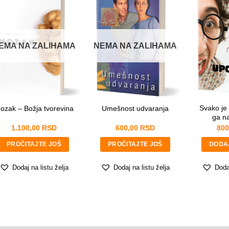
Email
*
m
a
i
l
Pitanje
*
EMA NA ZALIHAMA
NEMA NA ZALIHAMA
P
i
t
a
n
j
e
Svako je
ozak – Božja tvorevina
Umešnost udvaranja
ga n
P
1.100,00
RSD
600,00
RSD
800
i
POŠALJITE
t
PROČITAJTE JOŠ
PROČITAJTE JOŠ
DODA
a
n
Dodaj na listu želja
Dodaj na listu želja
Dodaj
j
e