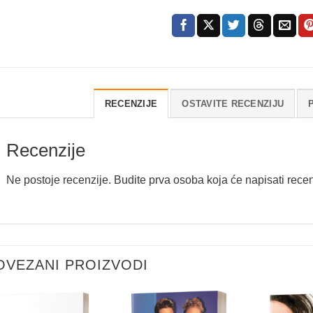
RECENZIJE
OSTAVITE RECENZIJU
Recenzije
Ne postoje recenzije. Budite prva osoba koja će napisati recen
Vaše ime
*
OVEZANI PROIZVODI
E