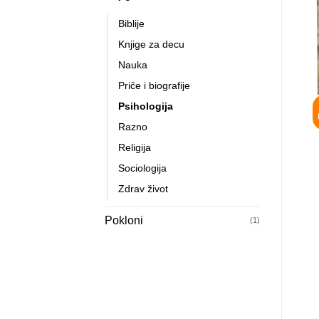
Biblije
Knjige za decu
Nauka
Priče i biografije
Psihologija
Razno
Religija
Sociologija
Zdrav život
Pokloni
(1)