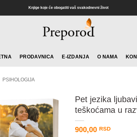
Knjige koje će obogatiti vaš svakodnevni život
ETNA
PRODAVNICA
E-IZDANJA
O NAMA
KON
PSIHOLOGIJA
Pet jezika ljuba
teškoćama u raz
900,00
RSD