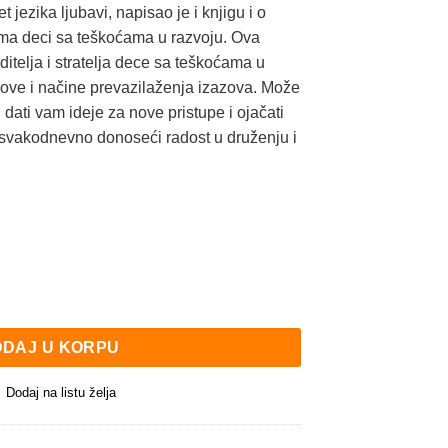
 jezika ljubavi, napisao je i knjigu i o
ma deci sa teškoćama u razvoju. Ova
oditelja i stratelja dece sa teškoćama u
hove i načine prevazilaženja izazova. Može
dati vam ideje za nove pristupe i ojačati
svakodnevno donoseći radost u druženju i
 sa teškoćama u razvoju količina
DAJ U KORPU
Dodaj na listu želja