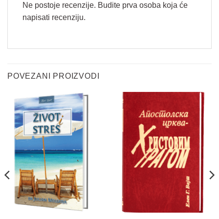
Ne postoje recenzije. Budite prva osoba koja će
napisati recenziju.
Vaše ime
*
POVEZANI PROIZVODI
Email
*
E
Pitanje
*
m
a
i
l
*
*