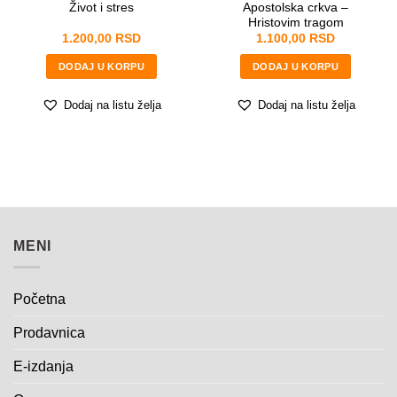
Apostolska crkva –
Život i stres
Hristovim tragom
POŠALJITE
1.200,00
RSD
1.100,00
RSD
DODAJ U KORPU
DODAJ U KORPU
Dodaj na listu želja
Dodaj na listu želja
MENI
Početna
Prodavnica
E-izdanja