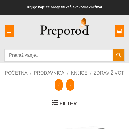
Preskoči
Knjige koje će obogatiti vaš svakodnevni život
na
sadržaj
POČETNA
/
PRODAVNICA
/
KNJIGE
/
ZDRAV ŽIVOT
FILTER