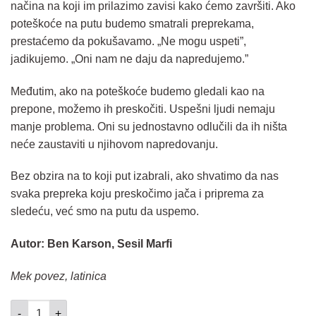
načina na koji im prilazimo zavisi kako ćemo završiti. Ako
poteškoće na putu budemo smatrali preprekama,
prestaćemo da pokušavamo. „Ne mogu uspeti”,
jadikujemo. „Oni nam ne daju da napredujemo.”
Međutim, ako na poteškoće budemo gledali kao na
prepone, možemo ih preskočiti. Uspešni ljudi nemaju
manje problema. Oni su jednostavno odlučili da ih ništa
neće zaustaviti u njihovom napredovanju.
Bez obzira na to koji put izabrali, ako shvatimo da nas
svaka prepreka koju preskočimo jača i priprema za
sledeću, već smo na putu da uspemo.
Autor: Ben Karson, Sesil Marfi
Mek povez, latinica
Zlatne ruke količina