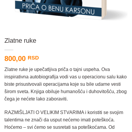
Zlatne ruke
800,00
RSD
Zlatne ruke je upečatljiva priča o tajni uspeha. Ova
inspirativna autobiografija vodi vas u operacionu salu kako
biste prisustvovali operacijama koje su bile udarne vesti
širom sveta. Knjiga obiluje humanošću i duhovitošću, zbog
čega je nećete lako zaboraviti.
RAZMIŠLJATI O VELIKIM STVARIMA i koristiti se svojim
talentima ne znači da usput nećemo imati poteškoća.
Hoćemo – svi ćemo se susretati sa poteškoćama. Od