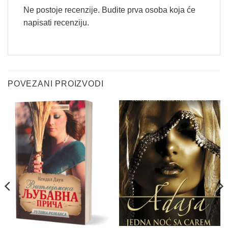
Ne postoje recenzije. Budite prva osoba koja će
napisati recenziju.
*
Vaše ime
*
E
POVEZANI PROIZVODI
m
a
i
Email
*
l
*
Pitanje
*