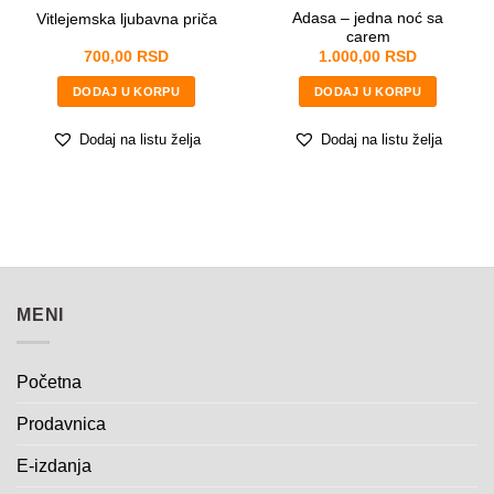
Adasa – jedna noć sa
Vitlejemska ljubavna priča
carem
POŠALJITE
700,00
RSD
1.000,00
RSD
DODAJ U KORPU
DODAJ U KORPU
Dodaj na listu želja
Dodaj na listu želja
MENI
Početna
Prodavnica
E-izdanja