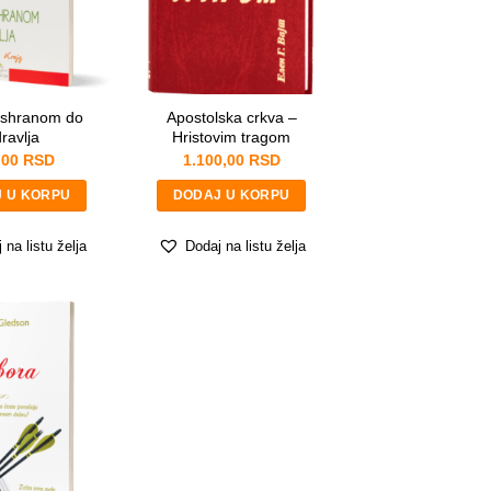
 ishranom do
Apostolska crkva –
ravlja
Hristovim tragom
,00
RSD
1.100,00
RSD
 U KORPU
DODAJ U KORPU
 na listu želja
Dodaj na listu želja