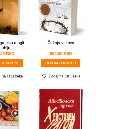
ga nisu mogli
Čežnja vekova
 ubiju
,00
RSD
900,00
RSD
 U KORPU
DODAJ U KORPU
 na listu želja
Dodaj na listu želja