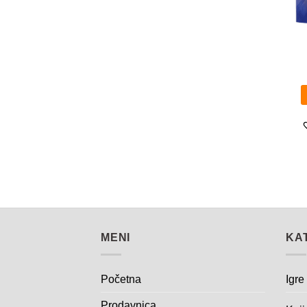
MENI
KA
Početna
Igre
Prodavnica