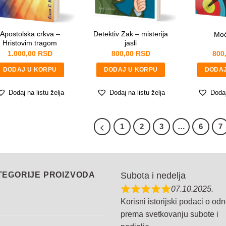
Apostolska crkva –
Detektiv Zak – misterija
Moć
Hristovim tragom
jasli
1.000,00
RSD
800,00
RSD
800
DODAJ U KORPU
DODAJ U KORPU
DODAJ
Dodaj na listu želja
Dodaj na listu želja
Dodaj
1
2
3
…
6
7
TEGORIJE PROIZVODA
Subota i nedelja
07.10.2025.
Korisni istorijski podaci o od
prema svetkovanju subote i