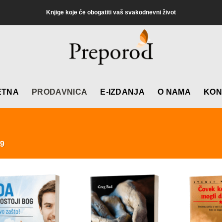
Knjige koje će obogatiti vaš svakodnevni život
ETNA
PRODAVNICA
E-IZDANJA
O NAMA
KON
9