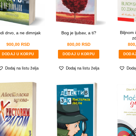
Biljnom
di drvo, a ne dimnjak
Bog je ljubav, a ti?
zd
900,00
RSD
800,00
RSD
800
DODAJ U KORPU
DODAJ U KORPU
DODAJ
Dodaj na listu želja
Dodaj na listu želja
Dodaj