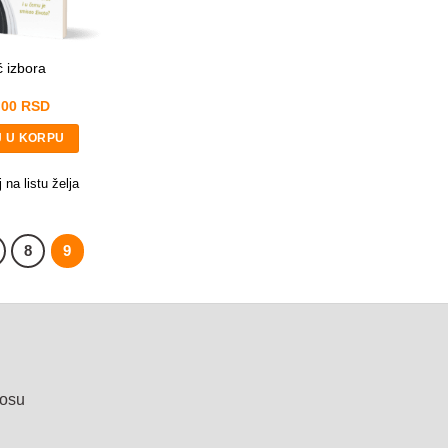
 izbora
,00
RSD
 U KORPU
 na listu želja
8
9
nosu