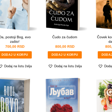
Da, postoji Bog, evo
Čovek ko
Čudo za čudom
zašto!
da
700,00
RSD
800,00
RSD
800
DODAJ U KORPU
DODAJ U KORPU
DODAJ
Dodaj na listu želja
Dodaj na listu želja
Dodaj